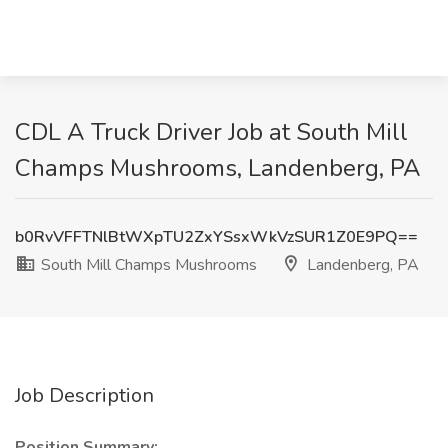
CDL A Truck Driver Job at South Mill
Champs Mushrooms, Landenberg, PA
b0RvVFFTNlBtWXpTU2ZxYSsxWkVzSUR1Z0E9PQ==
South Mill Champs Mushrooms
Landenberg, PA
Job Description
Position Summary: